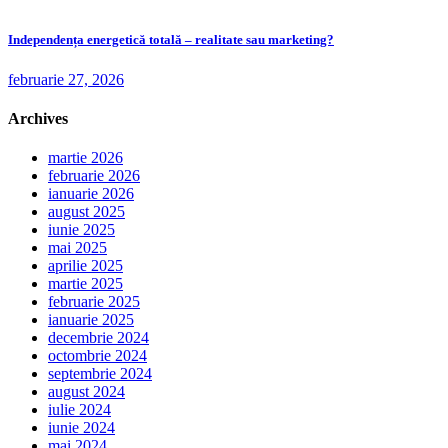
Independența energetică totală – realitate sau marketing?
februarie 27, 2026
Archives
martie 2026
februarie 2026
ianuarie 2026
august 2025
iunie 2025
mai 2025
aprilie 2025
martie 2025
februarie 2025
ianuarie 2025
decembrie 2024
octombrie 2024
septembrie 2024
august 2024
iulie 2024
iunie 2024
mai 2024