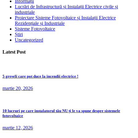
Informații
Lucrări de Infrastructură și Instalații Electrice civile și
industriale
Proiectare Sisteme Fotovoltaice și Instalații Electrice
Rezidențiale și Industriale
Sisteme Fotovoltaice
Știri
Uncategorized
Latest Post
5 greșeli care pot duce la incendii electrice !
martie 20, 2026
10 lucruri pe care instalatorul tău NU ți le va spune despre sistemele
fotovoltaice
martie 12, 2026