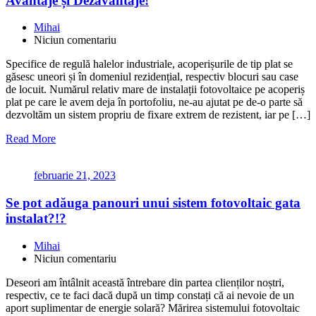
Avantaje și Dezavantaje!
Mihai
Niciun comentariu
Specifice de regulă halelor industriale, acoperișurile de tip plat se
găsesc uneori și în domeniul rezidențial, respectiv blocuri sau case
de locuit. Numărul relativ mare de instalații fotovoltaice pe acoperiș
plat pe care le avem deja în portofoliu, ne-au ajutat pe de-o parte să
dezvoltăm un sistem propriu de fixare extrem de rezistent, iar pe […]
Read More
februarie 21, 2023
Se pot adăuga panouri unui sistem fotovoltaic gata
instalat?!?
Mihai
Niciun comentariu
Deseori am întâlnit această întrebare din partea clienților noștri,
respectiv, ce te faci dacă după un timp constați că ai nevoie de un
aport suplimentar de energie solară? Mărirea sistemului fotovoltaic