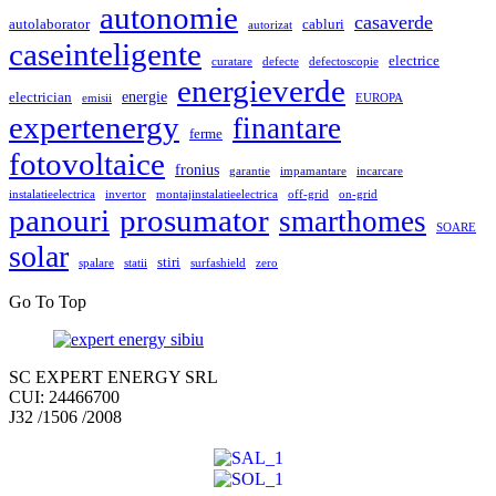
autonomie
casaverde
autolaborator
cabluri
autorizat
caseinteligente
electrice
curatare
defecte
defectoscopie
energieverde
energie
electrician
emisii
EUROPA
expertenergy
finantare
ferme
fotovoltaice
fronius
garantie
impamantare
incarcare
instalatieelectrica
invertor
montajinstalatieelectrica
off-grid
on-grid
panouri
prosumator
smarthomes
SOARE
solar
stiri
spalare
statii
surfashield
zero
Go To Top
SC EXPERT ENERGY SRL
CUI: 24466700
J32 /1506 /2008