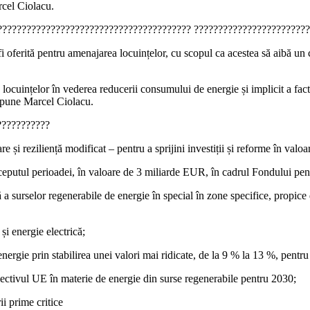
rcel Ciolacu.
 ???????????????????????????????????????? ???????????????????????
oferită pentru amenajarea locuințelor, cu scopul ca acestea să aibă un 
locuințelor în vederea reducerii consumului de energie și implicit a fact
, spune Marcel Ciolacu.
???????????
 reziliență modificat – pentru a sprijini investiții și reforme în valoa
nceputul perioadei, în valoare de 3 miliarde EUR, în cadrul Fondului pen
a surselor regenerabile de energie în special în zone specifice, propice 
 și energie electrică;
nergie prin stabilirea unei valori mai ridicate, de la 9 % la 13 %, pentr
iectivul UE în materie de energie din surse regenerabile pentru 2030;
i prime critice