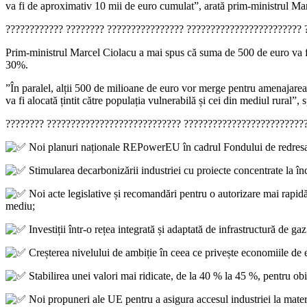
va fi de aproximativ 10 mii de euro cumulat”, arată prim-ministrul Ma
???????????? ???????? ???????????????? ????????????????????????
Prim-ministrul Marcel Ciolacu a mai spus că suma de 500 de euro va fi 
30%.
”În paralel, alții 500 de milioane de euro vor merge pentru amenajarea 
va fi alocată țintit către populația vulnerabilă și cei din mediul rural”
???????? ???????????????????????????? ?????????????????????????
Noi planuri naționale REPowerEU în cadrul Fondului de redresare și
Stimularea decarbonizării industriei cu proiecte concentrate la î
Noi acte legislative și recomandări pentru o autorizare mai rapidă 
mediu;
Investiții într-o rețea integrată și adaptată de infrastructură de gaz
Creșterea nivelului de ambiție în ceea ce privește economiile de e
Stabilirea unei valori mai ridicate, de la 40 % la 45 %, pentru ob
Noi propuneri ale UE pentru a asigura accesul industriei la materi