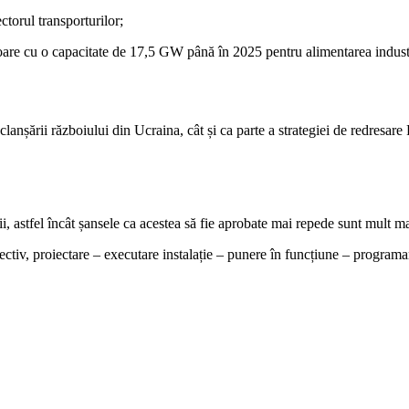
ctorul transporturilor;
zoare cu o capacitate de 17,5 GW până în 2025 pentru alimentarea indust
șării războiului din Ucraina, cât și ca parte a strategiei de redresare
i, astfel încât șansele ca acestea să fie aprobate mai repede sunt mult m
ectiv, proiectare – executare instalație – punere în funcțiune – programa