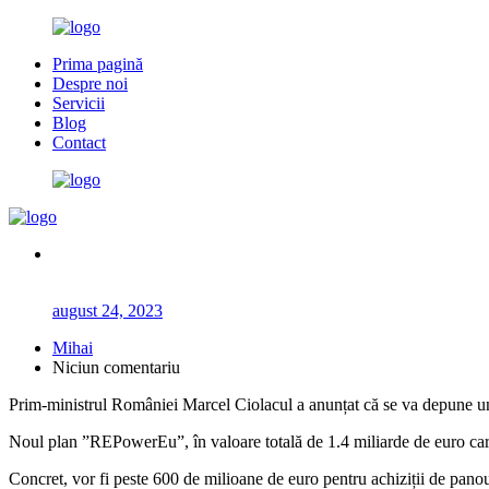
Prima pagină
Despre noi
Servicii
Blog
Contact
august 24, 2023
Mihai
Niciun comentariu
Prim-ministrul României Marcel Ciolacul a anunțat că se va depune un
Noul plan ”REPowerEu”, în valoare totală de 1.4 miliarde de euro care
Concret, vor fi peste 600 de milioane de euro pentru achiziții de panou