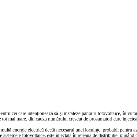
tru cei care intenționează să-și instaleze panouri fotovoltaice, în viitor
te tot mai mare, din cauza numărului crescut de prosumatori care injecteaz
 multă energie electrică decât necesarul unei locuințe, probabil pentru as
 sistemele fotovoltaice, este injectată în rețeaua de distribuție, punând