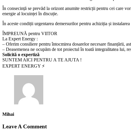
În consecință se prevăd la orizont anumite restricții pentru cei care vor
energie al locuinței în discuție.
În aceste condiții urgentarea demersurilor pentru achiziția și instalarea
ÎMPREUNĂ pentru VIITOR
La Expert Energy :
– Oferim consiliere pentru întocmirea dosarelor necesare finanțării, as
– Deasemenea ne ocupăm de tot proiectul în toată integralitatea lui, re
Solicită o expertiză
SUNTEM AICI PENTRU A TE AJUTA !
EXPERT ENERGY ⚡️
Mihai
Leave A Comment