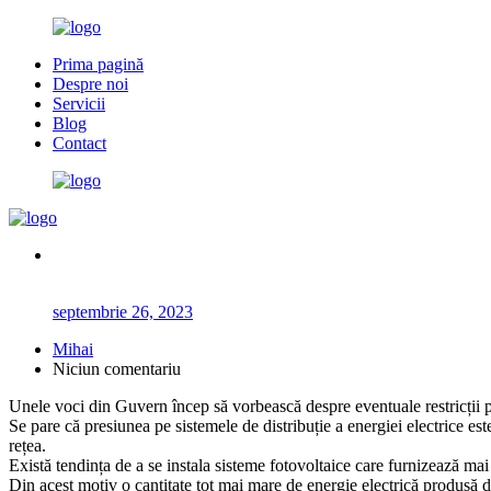
Prima pagină
Despre noi
Servicii
Blog
Contact
septembrie 26, 2023
Mihai
Niciun comentariu
Unele voci din Guvern încep să vorbească despre eventuale restricții pen
Se pare că presiunea pe sistemele de distribuție a energiei electrice es
rețea.
Există tendința de a se instala sisteme fotovoltaice care furnizează mai
Din acest motiv o cantitate tot mai mare de energie electrică produsă de