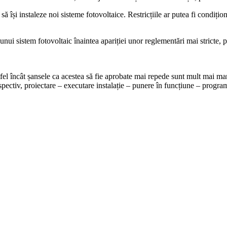
 să își instaleze noi sisteme fotovoltaice. Restricțiile ar putea fi condiți
 unui sistem fotovoltaic înaintea apariției unor reglementări mai stricte, p
tfel încât șansele ca acestea să fie aprobate mai repede sunt mult mai mar
spectiv, proiectare – executare instalație – punere în funcțiune – progra