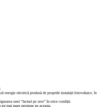
.
ă energie electrică produsă de propriile instalații fotovoltaice, în
igurarea unei ”facturi pe zero” în orice condiții.
 o tot mai mare presiune pe aceasta.