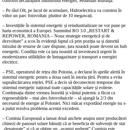
conform declarațiilor ministrului energiei, Sebastian Burduja.
– Pe
râul Olt, pe lacul de acumulare, Hidroelectrica va construi în
viitor un parc fotovoltaic plutitor de 10 megawați.
– Investițiile în sistemul energetic și reindustrializare ne vor pune pe
harta economică a Europei. Summitul RO 3.0 „RESTART &
REPOWER, ROMANIA – Noua strategie energetică și de
dezvoltare” a scos în evidență faptul că prin poziția sa și datorită
mixului de resurse de care dispune, țara noastră poate deveni un hub
energetic. Condiția este ca țara noastră să investească urgent în
modernizarea utilităților de înmagazinare și transport a energiei
electrice.
– PSE, operatorul de rețea din Polonia, a declarat în aprilie alertă în
sistemul energetic pentru a doua oară în istoria țării. Pentru a evita
supraîncărcarea rețelei, PSE a decis să deconecteze temporar din
sistemul energetic național toate capacitățile solare și eoliene.
Combinația dintre vremea însorită și vântul puternic a făcut ca
regenerabilele – mai ales fotovoltaicele – să ajungă la 2/3 din
necesarul de energie al Poloniei. Nici măcar exportând energie nu s-
a putut rezolva problema acestui excedent.
– Comisia Europeană a lansat două anchete asupra unor producători
chinezi de panouri solare bănuiți că ar beneficia de subvenții de stat
„denaturate” și că ar obține un „avantaj nedrept”.Comisia este