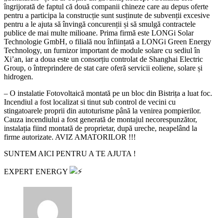
îngrijorată de faptul că două companii chineze care au depus oferte
pentru a participa la construcție sunt susținute de subvenții excesive
pentru a le ajuta să învingă concurenții și să smulgă contractele
publice de mai multe milioane. Prima firmă este LONGi Solar
Technologie GmbH, o filială nou înființată a LONGi Green Energy
Technology, un furnizor important de module solare cu sediul în
Xi’an, iar a doua este un consorțiu controlat de Shanghai Electric
Group, o întreprindere de stat care oferă servicii eoliene, solare și
hidrogen.
– O instalatie Fotovoltaică montată pe un bloc din Bistrița a luat foc.
Incendiul a fost localizat si tinut sub control de vecini cu
stingatoarele proprii din autoturisme până la venirea pompierilor.
Cauza incendiului a fost generată de montajul necorespunzător,
instalația fiind montată de proprietar, după ureche, neapelând la
firme autorizate. AVIZ AMATORILOR !!!
SUNTEM AICI PENTRU A TE AJUTA !
EXPERT ENERGY