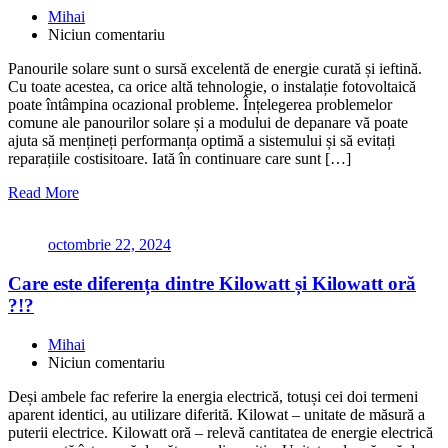
Mihai
Niciun comentariu
Panourile solare sunt o sursă excelentă de energie curată și ieftină.
Cu toate acestea, ca orice altă tehnologie, o instalație fotovoltaică
poate întâmpina ocazional probleme. Înțelegerea problemelor
comune ale panourilor solare și a modului de depanare vă poate
ajuta să mențineți performanța optimă a sistemului și să evitați
reparațiile costisitoare. Iată în continuare care sunt […]
Read More
octombrie 22, 2024
Care este diferența dintre Kilowatt și Kilowatt oră
?!?
Mihai
Niciun comentariu
Deși ambele fac referire la energia electrică, totuși cei doi termeni
aparent identici, au utilizare diferită. Kilowat – unitate de măsură a
puterii electrice. Kilowatt oră – relevă cantitatea de energie electrică