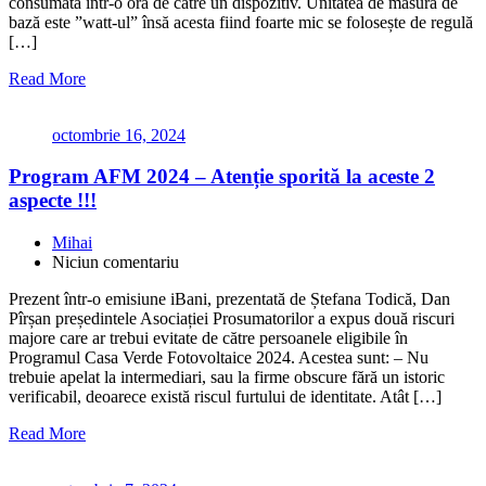
consumată într-o oră de către un dispozitiv. Unitatea de măsură de
bază este ”watt-ul” însă acesta fiind foarte mic se folosește de regulă
[…]
Read More
octombrie 16, 2024
Program AFM 2024 – Atenție sporită la aceste 2
aspecte !!!
Mihai
Niciun comentariu
Prezent într-o emisiune iBani, prezentată de Ștefana Todică, Dan
Pîrșan președintele Asociației Prosumatorilor a expus două riscuri
majore care ar trebui evitate de către persoanele eligibile în
Programul Casa Verde Fotovoltaice 2024. Acestea sunt: – Nu
trebuie apelat la intermediari, sau la firme obscure fără un istoric
verificabil, deoarece există riscul furtului de identitate. Atât […]
Read More