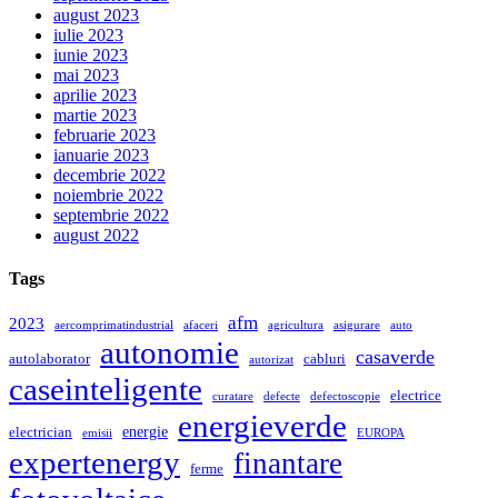
august 2023
iulie 2023
iunie 2023
mai 2023
aprilie 2023
martie 2023
februarie 2023
ianuarie 2023
decembrie 2022
noiembrie 2022
septembrie 2022
august 2022
Tags
afm
2023
aercomprimatindustrial
afaceri
agricultura
asigurare
auto
autonomie
casaverde
autolaborator
cabluri
autorizat
caseinteligente
electrice
curatare
defecte
defectoscopie
energieverde
energie
electrician
emisii
EUROPA
expertenergy
finantare
ferme