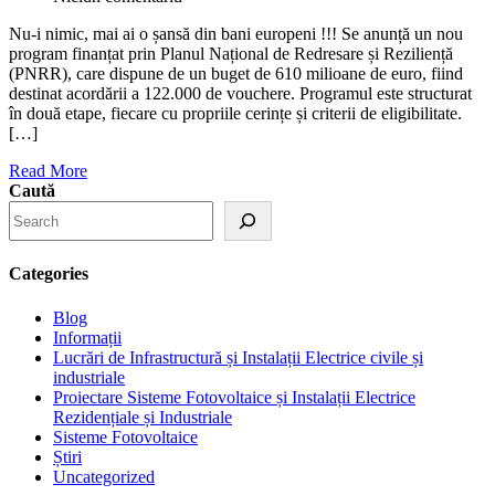
Nu-i nimic, mai ai o șansă din bani europeni !!! Se anunță un nou
program finanțat prin Planul Național de Redresare și Reziliență
(PNRR), care dispune de un buget de 610 milioane de euro, fiind
destinat acordării a 122.000 de vouchere. Programul este structurat
în două etape, fiecare cu propriile cerințe și criterii de eligibilitate.
[…]
Read More
Caută
Categories
Blog
Informații
Lucrări de Infrastructură și Instalații Electrice civile și
industriale
Proiectare Sisteme Fotovoltaice și Instalații Electrice
Rezidențiale și Industriale
Sisteme Fotovoltaice
Știri
Uncategorized