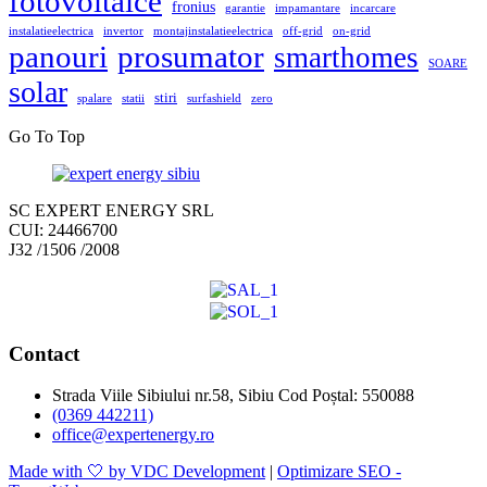
fotovoltaice
fronius
garantie
impamantare
incarcare
instalatieelectrica
invertor
montajinstalatieelectrica
off-grid
on-grid
panouri
prosumator
smarthomes
SOARE
solar
stiri
spalare
statii
surfashield
zero
Go To Top
SC EXPERT ENERGY SRL
CUI: 24466700
J32 /1506 /2008
Contact
Strada Viile Sibiului nr.58, Sibiu Cod Poștal: 550088
(0369 442211)
office@expertenergy.ro
Made with 🤍 by VDC Development
|
Optimizare SEO -