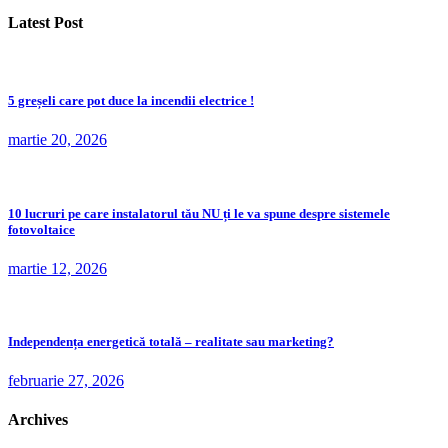
Latest Post
5 greșeli care pot duce la incendii electrice !
martie 20, 2026
10 lucruri pe care instalatorul tău NU ți le va spune despre sistemele
fotovoltaice
martie 12, 2026
Independența energetică totală – realitate sau marketing?
februarie 27, 2026
Archives