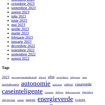
octombrie 2023
septembrie 2023
august 2023
iulie 2023
iunie 2023
mai 2023
aprilie 2023
martie 2023
februarie 2023
ianuarie 2023
decembrie 2022
noiembrie 2022
septembrie 2022
august 2022
Tags
afm
2023
aercomprimatindustrial
afaceri
agricultura
asigurare
auto
autonomie
casaverde
autolaborator
cabluri
autorizat
caseinteligente
electrice
curatare
defecte
defectoscopie
energieverde
energie
electrician
emisii
EUROPA