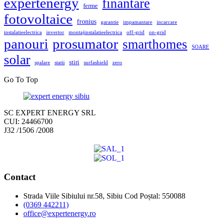
expertenergy
finantare
ferme
fotovoltaice
fronius
garantie
impamantare
incarcare
instalatieelectrica
invertor
montajinstalatieelectrica
off-grid
on-grid
panouri
prosumator
smarthomes
SOARE
solar
stiri
spalare
statii
surfashield
zero
Go To Top
SC EXPERT ENERGY SRL
CUI: 24466700
J32 /1506 /2008
Contact
Strada Viile Sibiului nr.58, Sibiu Cod Poștal: 550088
(0369 442211)
office@expertenergy.ro