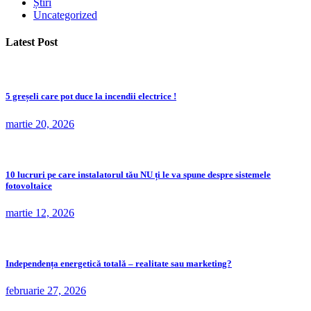
Știri
Uncategorized
Latest Post
5 greșeli care pot duce la incendii electrice !
martie 20, 2026
10 lucruri pe care instalatorul tău NU ți le va spune despre sistemele
fotovoltaice
martie 12, 2026
Independența energetică totală – realitate sau marketing?
februarie 27, 2026