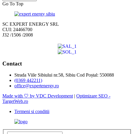
Go To Top
SC EXPERT ENERGY SRL
CUI: 24466700
J32 /1506 /2008
Contact
Strada Viile Sibiului nr.58, Sibiu Cod Poștal: 550088
(0369 442211)
office@expertenergy.ro
Made with 🤍 by VDC Development
|
Optimizare SEO -
TargetWeb.ro
Termeni si conditii