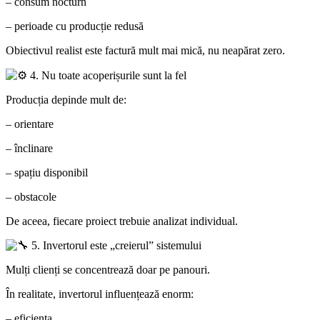
– consum nocturn
– perioade cu producție redusă
Obiectivul realist este factură mult mai mică, nu neapărat zero.
4. Nu toate acoperișurile sunt la fel
Producția depinde mult de:
– orientare
– înclinare
– spațiu disponibil
– obstacole
De aceea, fiecare proiect trebuie analizat individual.
5. Invertorul este „creierul” sistemului
Mulți clienți se concentrează doar pe panouri.
În realitate, invertorul influențează enorm:
– eficiența