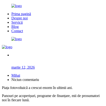
Prima pagină
Despre noi
Servicii
Blog
Contact
martie 12, 2026
Mihai
Niciun comentariu
Piața fotovoltaică a crescut enorm în ultimii ani.
Panouri pe acoperișuri, programe de finanțare, mii de prosumatori
noi în fiecare lună.