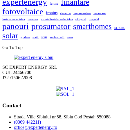
expertenergy
finantare
ferme
fotovoltaice
fronius
garantie
impamantare
incarcare
instalatieelectrica
invertor
montajinstalatieelectrica
off-grid
on-grid
panouri
prosumator
smarthomes
SOARE
solar
stiri
spalare
statii
surfashield
zero
Go To Top
SC EXPERT ENERGY SRL
CUI: 24466700
J32 /1506 /2008
Contact
Strada Viile Sibiului nr.58, Sibiu Cod Poștal: 550088
(0369 442211)
office@expertenergy.ro