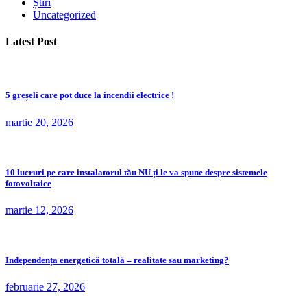
Știri
Uncategorized
Latest Post
5 greșeli care pot duce la incendii electrice !
martie 20, 2026
10 lucruri pe care instalatorul tău NU ți le va spune despre sistemele
fotovoltaice
martie 12, 2026
Independența energetică totală – realitate sau marketing?
februarie 27, 2026