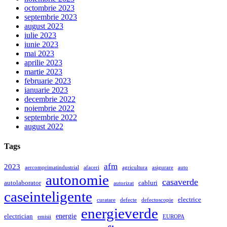
octombrie 2023
septembrie 2023
august 2023
iulie 2023
iunie 2023
mai 2023
aprilie 2023
martie 2023
februarie 2023
ianuarie 2023
decembrie 2022
noiembrie 2022
septembrie 2022
august 2022
Tags
afm
2023
aercomprimatindustrial
afaceri
agricultura
asigurare
auto
autonomie
casaverde
autolaborator
cabluri
autorizat
caseinteligente
electrice
curatare
defecte
defectoscopie
energieverde
energie
electrician
emisii
EUROPA