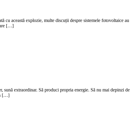
ată cu această explozie, multe discuții despre sistemele fotovoltaice au
care […]
er, sună extraordinar. Să produci propria energie. Să nu mai depinzi de
un […]