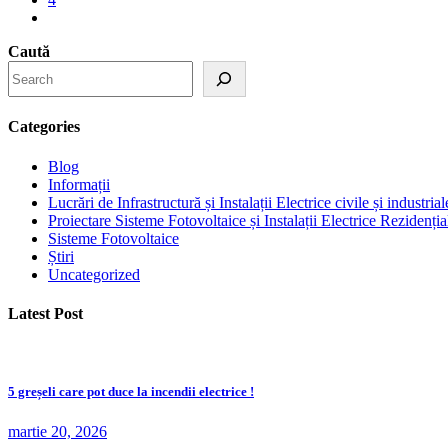
Caută
Categories
Blog
Informații
Lucrări de Infrastructură și Instalații Electrice civile și industrial
Proiectare Sisteme Fotovoltaice și Instalații Electrice Rezidențial
Sisteme Fotovoltaice
Știri
Uncategorized
Latest Post
5 greșeli care pot duce la incendii electrice !
martie 20, 2026