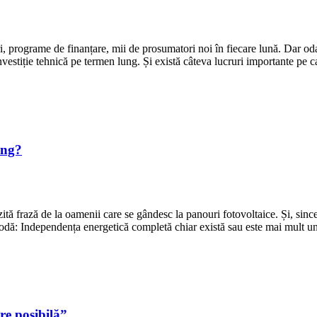
ri, programe de finanțare, mii de prosumatori noi în fiecare lună. Dar od
nvestiție tehnică pe termen lung. Și există câteva lucruri importante pe 
ing?
tă frază de la oamenii care se gândesc la panouri fotovoltaice. Și, sinc
comodă: Independența energetică completă chiar există sau este mai mult 
re posibilă”