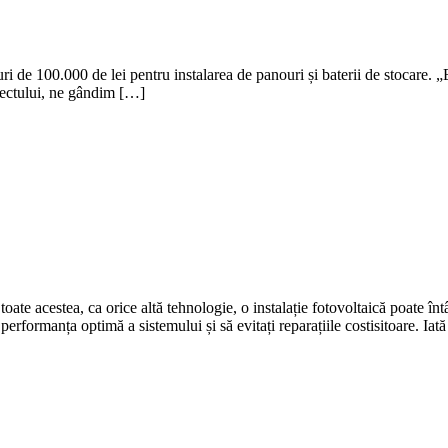
ri de 100.000 de lei pentru instalarea de panouri și baterii de stocare. 
oiectului, ne gândim […]
u toate acestea, ca orice altă tehnologie, o instalație fotovoltaică poat
erformanța optimă a sistemului și să evitați reparațiile costisitoare. Iat