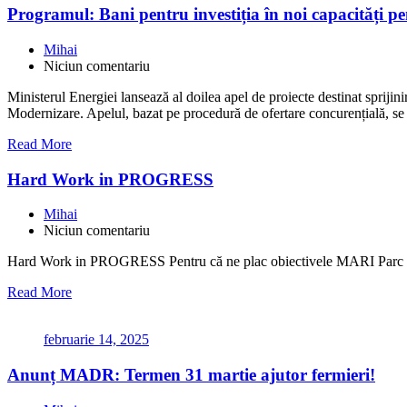
Programul: Bani pentru investiția în noi capacități pe
Mihai
Niciun comentariu
Ministerul Energiei lansează al doilea apel de proiecte destinat sprijini
Modernizare. Apelul, bazat pe procedură de ofertare concurențială, se 
Read More
Hard Work in PROGRESS
Mihai
Niciun comentariu
Hard Work in PROGRESS Pentru că ne plac obiectivele MARI
Read More
februarie 14, 2025
Anunț MADR: Termen 31 martie ajutor fermieri!