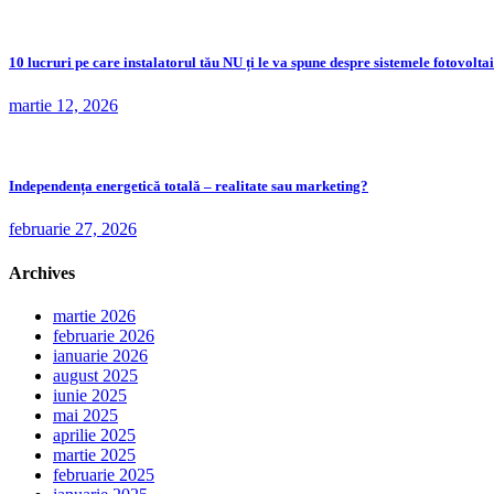
10 lucruri pe care instalatorul tău NU ți le va spune despre sistemele fotovolta
martie 12, 2026
Independența energetică totală – realitate sau marketing?
februarie 27, 2026
Archives
martie 2026
februarie 2026
ianuarie 2026
august 2025
iunie 2025
mai 2025
aprilie 2025
martie 2025
februarie 2025