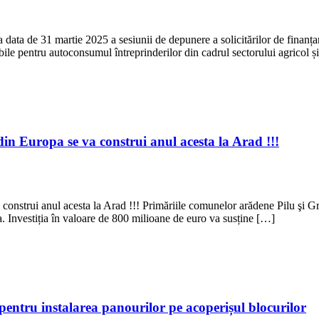
 data de 31 martie 2025 a sesiunii de depunere a solicitărilor de finanțar
abile pentru autoconsumul întreprinderilor din cadrul sectorului agricol 
din Europa se va construi anul acesta la Arad !!!
onstrui anul acesta la Arad !!! Primăriile comunelor arădene Pilu şi Grăni
. Investiția în valoare de 800 milioane de euro va susține […]
 pentru instalarea panourilor pe acoperișul blocurilor