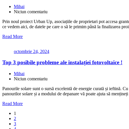
Mihai
Niciun comentariu
Prin noul proiect Urban Up, asociațiile de proprietari pot accesa grantu
ce vedem aici, de datele pe care o să le primim până la finalizarea pr
Read More
octombrie 24, 2024
Top 3 posibile probleme ale instalației fotovoltaice !
Mihai
Niciun comentariu
Panourile solare sunt o sursă excelentă de energie curată și ieftină. C
panourilor solare și a modului de depanare vă poate ajuta să mențineți p
Read More
1
2
3
4