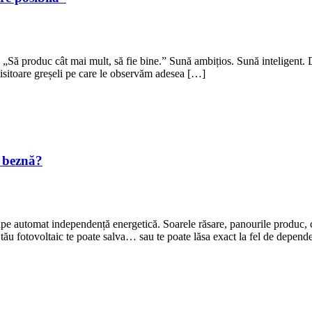
 „Să produc cât mai mult, să fie bine.” Sună ambițios. Sună inteligent.
tisitoare greșeli pe care le observăm adesea […]
n beznă?
ape automat independență energetică. Soarele răsare, panourile produc, 
l tău fotovoltaic te poate salva… sau te poate lăsa exact la fel de depen