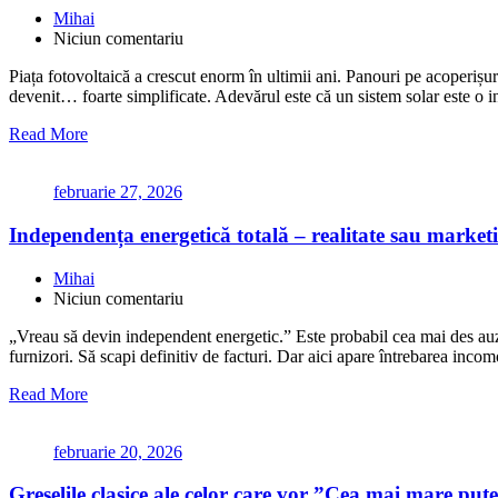
Mihai
Niciun comentariu
Piața fotovoltaică a crescut enorm în ultimii ani. Panouri pe acoperișu
devenit… foarte simplificate. Adevărul este că un sistem solar este o i
Read More
februarie 27, 2026
Independența energetică totală – realitate sau market
Mihai
Niciun comentariu
„Vreau să devin independent energetic.” Este probabil cea mai des auzi
furnizori. Să scapi definitiv de facturi. Dar aici apare întrebarea in
Read More
februarie 20, 2026
Greșelile clasice ale celor care vor ”Cea mai mare pute