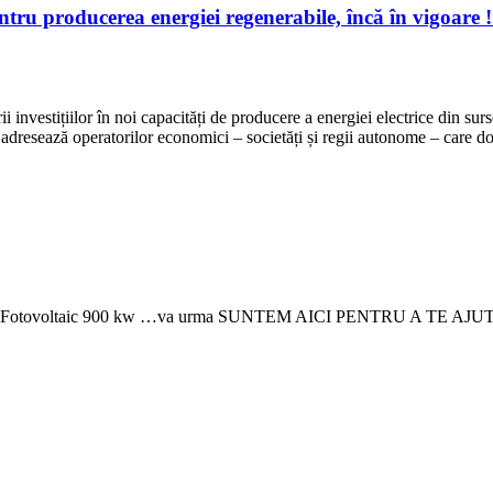
ntru producerea energiei regenerabile, încă în vigoare !
rii investițiilor în noi capacități de producere a energiei electrice din 
adresează operatorilor economici – societăți și regii autonome – care do
 Parc Fotovoltaic 900 kw …va urma SUNTEM AICI PENTRU A TE 