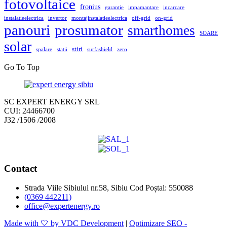
fotovoltaice
fronius
garantie
impamantare
incarcare
instalatieelectrica
invertor
montajinstalatieelectrica
off-grid
on-grid
panouri
prosumator
smarthomes
SOARE
solar
stiri
spalare
statii
surfashield
zero
Go To Top
SC EXPERT ENERGY SRL
CUI: 24466700
J32 /1506 /2008
Contact
Strada Viile Sibiului nr.58, Sibiu Cod Poștal: 550088
(0369 442211)
office@expertenergy.ro
Made with 🤍 by VDC Development
|
Optimizare SEO -