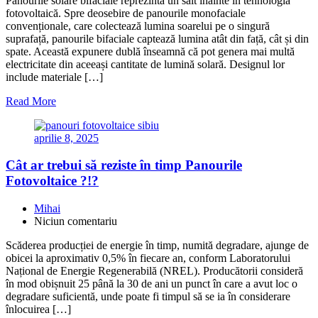
Panourile solare bifaciale reprezintă un salt înainte în tehnologia
fotovoltaică. Spre deosebire de panourile monofaciale
convenționale, care colectează lumina soarelui pe o singură
suprafață, panourile bifaciale captează lumina atât din față, cât și din
spate. Această expunere dublă înseamnă că pot genera mai multă
electricitate din aceeași cantitate de lumină solară. Designul lor
include materiale […]
Read More
aprilie 8, 2025
Cât ar trebui să reziste în timp Panourile
Fotovoltaice ?!?
Mihai
Niciun comentariu
Scăderea producției de energie în timp, numită degradare, ajunge de
obicei la aproximativ 0,5% în fiecare an, conform Laboratorului
Național de Energie Regenerabilă (NREL). Producătorii consideră
în mod obișnuit 25 până la 30 de ani un punct în care a avut loc o
degradare suficientă, unde poate fi timpul să se ia în considerare
înlocuirea […]