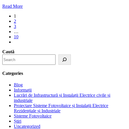
Read More
1
2
3
…
10
Caută
Categories
Blog
Informații
Lucrări de Infrastructură și Instalații Electrice civile și
industriale
Proiectare Sisteme Fotovoltaice și Instalații Electrice
Rezidențiale și Industriale
Sisteme Fotovoltaice
Știri
Uncategorized