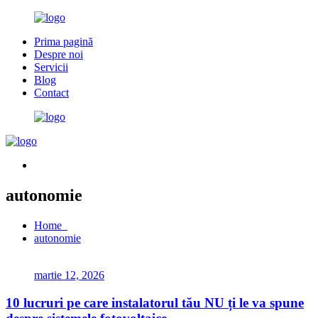
Prima pagină
Despre noi
Servicii
Blog
Contact
autonomie
Home
autonomie
martie 12, 2026
10 lucruri pe care instalatorul tău NU ți le va spune