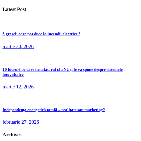
Latest Post
5 greșeli care pot duce la incendii electrice !
martie 20, 2026
10 lucruri pe care instalatorul tău NU ți le va spune despre sistemele
fotovoltaice
martie 12, 2026
Independența energetică totală – realitate sau marketing?
februarie 27, 2026
Archives