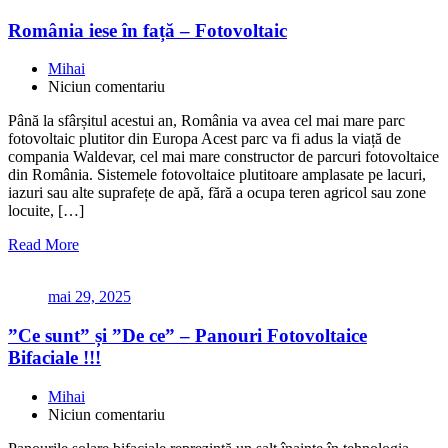
România iese în față – Fotovoltaic
Mihai
Niciun comentariu
Până la sfârșitul acestui an, România va avea cel mai mare parc
fotovoltaic plutitor din Europa Acest parc va fi adus la viață de
compania Waldevar, cel mai mare constructor de parcuri fotovoltaice
din România. Sistemele fotovoltaice plutitoare amplasate pe lacuri,
iazuri sau alte suprafețe de apă, fără a ocupa teren agricol sau zone
locuite, […]
Read More
mai 29, 2025
”Ce sunt” și ”De ce” – Panouri Fotovoltaice
Bifaciale !!!
Mihai
Niciun comentariu