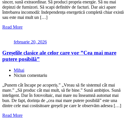
sincer, sună extraordinar. Să produci propria energie. Să nu mai
depinzi de furnizori. Să scapi definitiv de facturi. Dar aici apare
întrebarea incomodă: Independența energetică completă chiar există
sau este mai mult un […]
Read More
februarie 20, 2026
Greșelile clasice ale celor care vor ”Cea mai mare
putere posibilă”
Mihai
Niciun comentariu
„Punem cât încape pe acoperiș.” „Vreau să fie sistemul cât mai
mare.” „Să produc cât mai mult, să fie bine.” Sună ambițios. Sună
inteligent. Dar în fotovoltaic, mai mare nu înseamnă automat mai
bun. De fapt, dorința de „cea mai mare putere posibilă” este una
dintre cele mai costisitoare greșeli pe care le observăm adesea […]
Read More