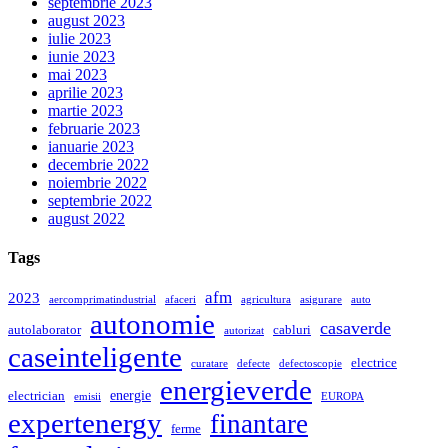
septembrie 2023
august 2023
iulie 2023
iunie 2023
mai 2023
aprilie 2023
martie 2023
februarie 2023
ianuarie 2023
decembrie 2022
noiembrie 2022
septembrie 2022
august 2022
Tags
afm
2023
aercomprimatindustrial
afaceri
agricultura
asigurare
auto
autonomie
casaverde
autolaborator
cabluri
autorizat
caseinteligente
electrice
curatare
defecte
defectoscopie
energieverde
energie
electrician
emisii
EUROPA
expertenergy
finantare
ferme