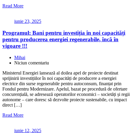
Read More
iunie 23, 2025
Programul: Bani pentru investiția în noi capacități
pentru producerea energiei regenerabile, încă în
vigoare !!!
Mihai
Niciun comentariu
Ministerul Energiei lansează al doilea apel de proiecte destinat
sprijinirii investițiilor în noi capacități de producere a energiei
electrice din surse regenerabile pentru autoconsum, finanțat prin
Fondul pentru Modernizare. Apelul, bazat pe procedură de ofertare
concurențială, se adresează operatorilor economici – societăți și regii
autonome – care doresc să dezvolte proiecte sustenabile, cu impact
direct […]
Read More
iunie 12, 2025