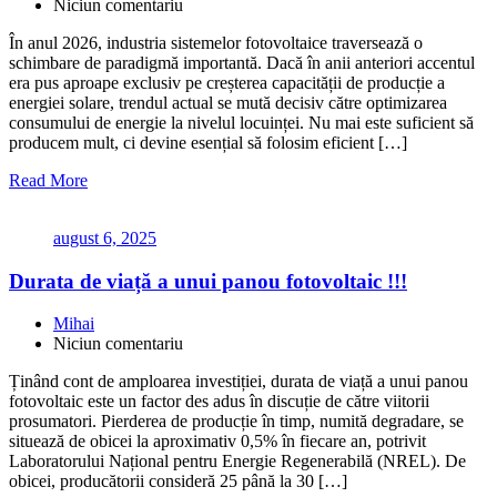
Niciun comentariu
În anul 2026, industria sistemelor fotovoltaice traversează o
schimbare de paradigmă importantă. Dacă în anii anteriori accentul
era pus aproape exclusiv pe creșterea capacității de producție a
energiei solare, trendul actual se mută decisiv către optimizarea
consumului de energie la nivelul locuinței. Nu mai este suficient să
producem mult, ci devine esențial să folosim eficient […]
Read More
august 6, 2025
Durata de viață a unui panou fotovoltaic !!!
Mihai
Niciun comentariu
Ținând cont de amploarea investiției, durata de viață a unui panou
fotovoltaic este un factor des adus în discuție de către viitorii
prosumatori. Pierderea de producție în timp, numită degradare, se
situează de obicei la aproximativ 0,5% în fiecare an, potrivit
Laboratorului Național pentru Energie Regenerabilă (NREL). De
obicei, producătorii consideră 25 până la 30 […]