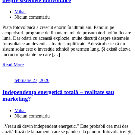
despre sistemele fotovoltaice
Mihai
Niciun comentariu
Piața fotovoltaică a crescut enorm în ultimii ani. Panouri pe
acoperișuri, programe de finanțare, mii de prosumatori noi în fiecare
lună. Dar odată cu această explozie, multe discuții despre sistemele
fotovoltaice au devenit… foarte simplificate. Adevărul este că un
sistem solar este o investiție tehnică pe termen lung. Și există câteva
lucruri importante pe care […]
Read More
februarie 27, 2026
Independența energetică totală – realitate sau
marketing?
Mihai
Niciun comentariu
„Vreau să devin independent energetic.” Este probabil cea mai des
auzită frază de la oamenii care se gândesc la panouri fotovoltaice. Și,