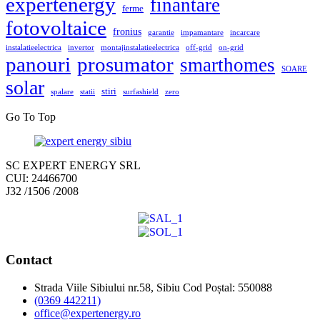
expertenergy
finantare
ferme
fotovoltaice
fronius
garantie
impamantare
incarcare
instalatieelectrica
invertor
montajinstalatieelectrica
off-grid
on-grid
panouri
prosumator
smarthomes
SOARE
solar
stiri
spalare
statii
surfashield
zero
Go To Top
SC EXPERT ENERGY SRL
CUI: 24466700
J32 /1506 /2008
Contact
Strada Viile Sibiului nr.58, Sibiu Cod Poștal: 550088
(0369 442211)
office@expertenergy.ro