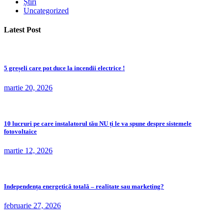
Știri
Uncategorized
Latest Post
5 greșeli care pot duce la incendii electrice !
martie 20, 2026
10 lucruri pe care instalatorul tău NU ți le va spune despre sistemele
fotovoltaice
martie 12, 2026
Independența energetică totală – realitate sau marketing?
februarie 27, 2026