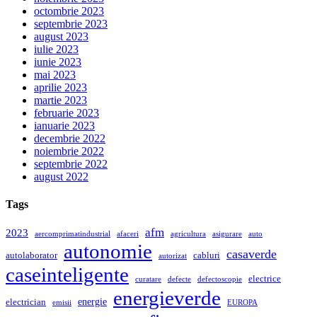
octombrie 2023
septembrie 2023
august 2023
iulie 2023
iunie 2023
mai 2023
aprilie 2023
martie 2023
februarie 2023
ianuarie 2023
decembrie 2022
noiembrie 2022
septembrie 2022
august 2022
Tags
afm
2023
aercomprimatindustrial
afaceri
agricultura
asigurare
auto
autonomie
casaverde
autolaborator
cabluri
autorizat
caseinteligente
electrice
curatare
defecte
defectoscopie
energieverde
energie
electrician
emisii
EUROPA