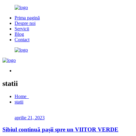
Prima pagină
Despre noi
Servicii
Blog
Contact
statii
Home
statii
aprilie 21, 2023
Sibiul continuă pașii spre un VIITOR VERDE