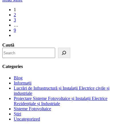
1
2
3
…
9
Caută
Categories
Blog
Informații
Lucrări de Infrastructură și Instalații Electrice civile și
industriale
Proiectare Sisteme Fotovoltaice și Instalații Electrice
Rezidențiale și Industriale
Sisteme Fotovoltaice
Știri
Uncategorized