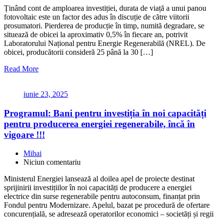
Ținând cont de amploarea investiției, durata de viață a unui panou
fotovoltaic este un factor des adus în discuție de către viitorii
prosumatori. Pierderea de producție în timp, numită degradare, se
situează de obicei la aproximativ 0,5% în fiecare an, potrivit
Laboratorului Național pentru Energie Regenerabilă (NREL). De
obicei, producătorii consideră 25 până la 30 […]
Read More
iunie 23, 2025
Programul: Bani pentru investiția în noi capacități
pentru producerea energiei regenerabile, încă în
vigoare !!!
Mihai
Niciun comentariu
Ministerul Energiei lansează al doilea apel de proiecte destinat
sprijinirii investițiilor în noi capacități de producere a energiei
electrice din surse regenerabile pentru autoconsum, finanțat prin
Fondul pentru Modernizare. Apelul, bazat pe procedură de ofertare
concurențială, se adresează operatorilor economici – societăți și regii