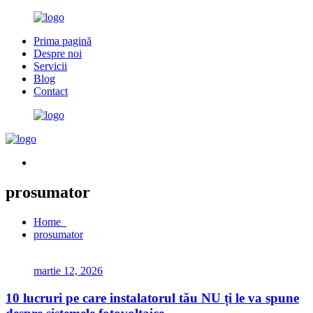
Prima pagină
Despre noi
Servicii
Blog
Contact
prosumator
Home
prosumator
martie 12, 2026
10 lucruri pe care instalatorul tău NU ți le va spune