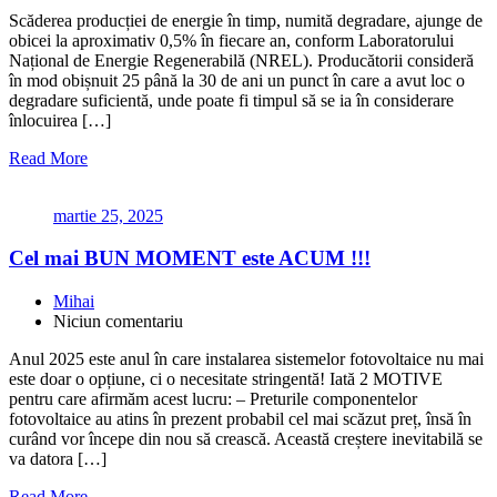
Scăderea producției de energie în timp, numită degradare, ajunge de
obicei la aproximativ 0,5% în fiecare an, conform Laboratorului
Național de Energie Regenerabilă (NREL). Producătorii consideră
în mod obișnuit 25 până la 30 de ani un punct în care a avut loc o
degradare suficientă, unde poate fi timpul să se ia în considerare
înlocuirea […]
Read More
martie 25, 2025
Cel mai BUN MOMENT este ACUM !!!
Mihai
Niciun comentariu
Anul 2025 este anul în care instalarea sistemelor fotovoltaice nu mai
este doar o opțiune, ci o necesitate stringentă! Iată 2 MOTIVE
pentru care afirmăm acest lucru: – Preturile componentelor
fotovoltaice au atins în prezent probabil cel mai scăzut preț, însă în
curând vor începe din nou să crească. Această creștere inevitabilă se
va datora […]
Read More