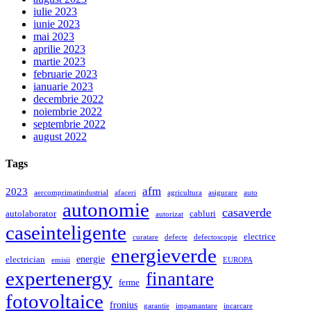
iulie 2023
iunie 2023
mai 2023
aprilie 2023
martie 2023
februarie 2023
ianuarie 2023
decembrie 2022
noiembrie 2022
septembrie 2022
august 2022
Tags
afm
2023
aercomprimatindustrial
afaceri
agricultura
asigurare
auto
autonomie
casaverde
autolaborator
cabluri
autorizat
caseinteligente
electrice
curatare
defecte
defectoscopie
energieverde
energie
electrician
emisii
EUROPA
expertenergy
finantare
ferme
fotovoltaice
fronius
garantie
impamantare
incarcare