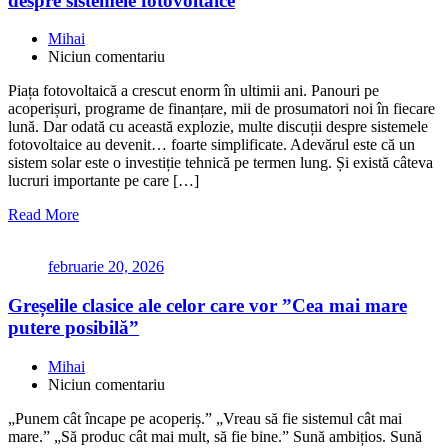
despre sistemele fotovoltaice
Mihai
Niciun comentariu
Piața fotovoltaică a crescut enorm în ultimii ani. Panouri pe
acoperișuri, programe de finanțare, mii de prosumatori noi în fiecare
lună. Dar odată cu această explozie, multe discuții despre sistemele
fotovoltaice au devenit… foarte simplificate. Adevărul este că un
sistem solar este o investiție tehnică pe termen lung. Și există câteva
lucruri importante pe care […]
Read More
februarie 20, 2026
Greșelile clasice ale celor care vor ”Cea mai mare
putere posibilă”
Mihai
Niciun comentariu
„Punem cât încape pe acoperiș.” „Vreau să fie sistemul cât mai
mare.” „Să produc cât mai mult, să fie bine.” Sună ambițios. Sună