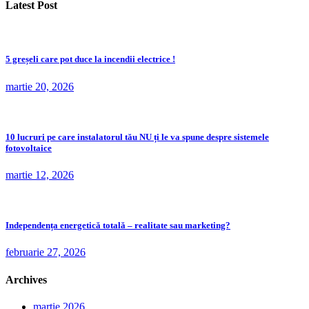
Latest Post
5 greșeli care pot duce la incendii electrice !
martie 20, 2026
10 lucruri pe care instalatorul tău NU ți le va spune despre sistemele
fotovoltaice
martie 12, 2026
Independența energetică totală – realitate sau marketing?
februarie 27, 2026
Archives
martie 2026