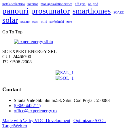
instalatieelectrica
invertor
montajinstalatieelectrica
off-grid
on-grid
panouri
prosumator
smarthomes
SOARE
solar
stiri
spalare
statii
surfashield
zero
Go To Top
SC EXPERT ENERGY SRL
CUI: 24466700
J32 /1506 /2008
Contact
Strada Viile Sibiului nr.58, Sibiu Cod Poștal: 550088
(0369 442211)
office@expertenergy.ro
Made with 🤍 by VDC Development
|
Optimizare SEO -
TargetWeb.ro