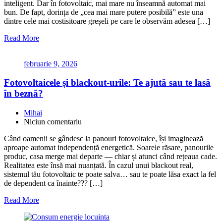
inteligent. Dar în fotovoltaic, mai mare nu înseamnă automat mai
bun. De fapt, dorința de „cea mai mare putere posibilă” este una
dintre cele mai costisitoare greșeli pe care le observăm adesea […]
Read More
februarie 9, 2026
Fotovoltaicele și blackout-urile: Te ajută sau te lasă
în beznă?
Mihai
Niciun comentariu
Când oamenii se gândesc la panouri fotovoltaice, își imaginează
aproape automat independență energetică. Soarele răsare, panourile
produc, casa merge mai departe — chiar și atunci când rețeaua cade.
Realitatea este însă mai nuanțată. În cazul unui blackout real,
sistemul tău fotovoltaic te poate salva… sau te poate lăsa exact la fel
de dependent ca înainte??? […]
Read More